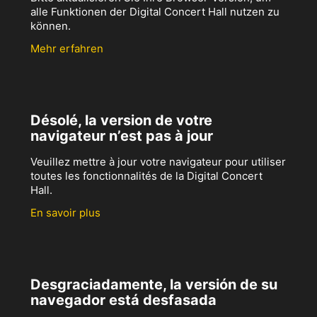
alle Funktionen der Digital Concert Hall nutzen zu
können.
Mehr erfahren
Désolé, la version de votre
navigateur n’est pas à jour
Veuillez mettre à jour votre navigateur pour utiliser
toutes les fonctionnalités de la Digital Concert
Hall.
En savoir plus
Desgraciadamente, la versión de su
navegador está desfasada