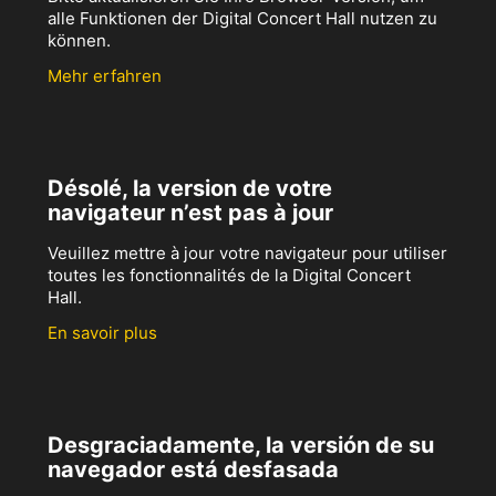
alle Funktionen der Digital Concert Hall nutzen zu
können.
Mehr erfahren
Désolé, la version de votre
navigateur n’est pas à jour
Veuillez mettre à jour votre navigateur pour utiliser
toutes les fonctionnalités de la Digital Concert
Hall.
En savoir plus
Desgraciadamente, la versión de su
navegador está desfasada