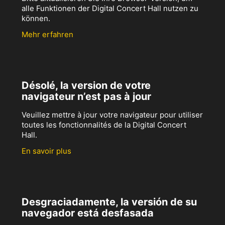
alle Funktionen der Digital Concert Hall nutzen zu
können.
Mehr erfahren
Désolé, la version de votre
navigateur n’est pas à jour
Veuillez mettre à jour votre navigateur pour utiliser
toutes les fonctionnalités de la Digital Concert
Hall.
En savoir plus
Desgraciadamente, la versión de su
navegador está desfasada