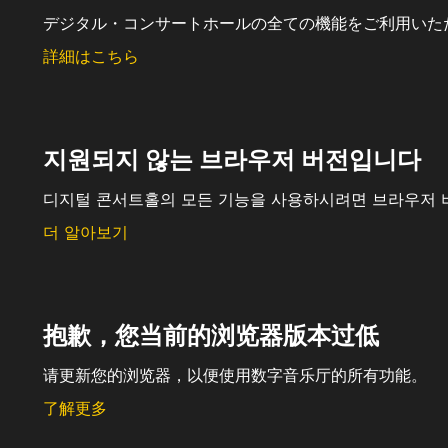
デジタル・コンサートホールの全ての機能をご利用いた
詳細はこちら
지원되지 않는 브라우저 버전입니다
디지털 콘서트홀의 모든 기능을 사용하시려면 브라우저 
더 알아보기
抱歉，您当前的浏览器版本过低
请更新您的浏览器，以便使用数字音乐厅的所有功能。
了解更多