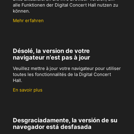
alle Funktionen der Digital Concert Hall nutzen zu
können.
Mehr erfahren
Désolé, la version de votre
navigateur n’est pas à jour
Veuillez mettre à jour votre navigateur pour utiliser
toutes les fonctionnalités de la Digital Concert
Hall.
En savoir plus
Desgraciadamente, la versión de su
navegador está desfasada