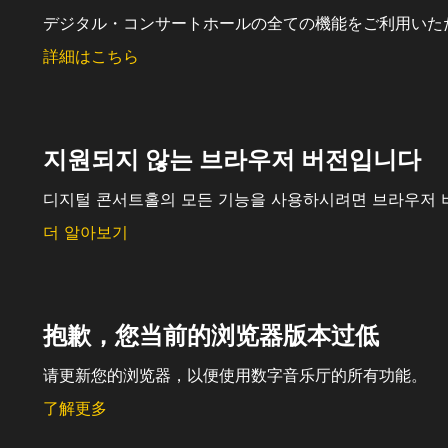
デジタル・コンサートホールの全ての機能をご利用いた
詳細はこちら
지원되지 않는 브라우저 버전입니다
디지털 콘서트홀의 모든 기능을 사용하시려면 브라우저 
더 알아보기
抱歉，您当前的浏览器版本过低
请更新您的浏览器，以便使用数字音乐厅的所有功能。
了解更多