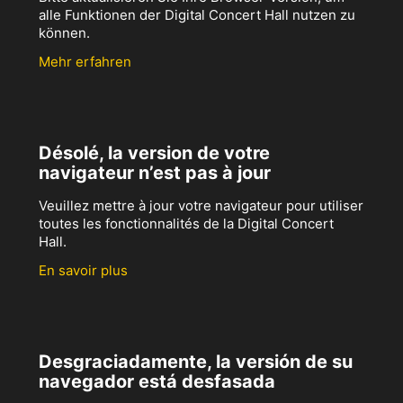
alle Funktionen der Digital Concert Hall nutzen zu
können.
Mehr erfahren
Désolé, la version de votre
navigateur n’est pas à jour
Veuillez mettre à jour votre navigateur pour utiliser
toutes les fonctionnalités de la Digital Concert
Hall.
En savoir plus
Desgraciadamente, la versión de su
navegador está desfasada