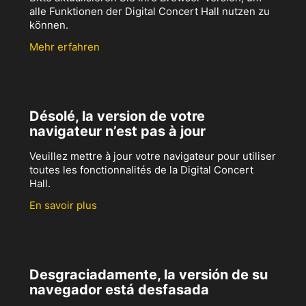
alle Funktionen der Digital Concert Hall nutzen zu
können.
Mehr erfahren
Désolé, la version de votre
navigateur n’est pas à jour
Veuillez mettre à jour votre navigateur pour utiliser
toutes les fonctionnalités de la Digital Concert
Hall.
En savoir plus
Desgraciadamente, la versión de su
navegador está desfasada