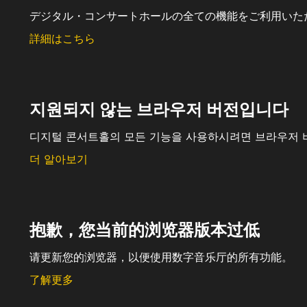
デジタル・コンサートホールの全ての機能をご利用いた
詳細はこちら
지원되지 않는 브라우저 버전입니다
디지털 콘서트홀의 모든 기능을 사용하시려면 브라우저 
더 알아보기
抱歉，您当前的浏览器版本过低
请更新您的浏览器，以便使用数字音乐厅的所有功能。
了解更多