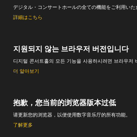
デジタル・コンサートホールの全ての機能をご利用いた
詳細はこちら
지원되지 않는 브라우저 버전입니다
디지털 콘서트홀의 모든 기능을 사용하시려면 브라우저 
더 알아보기
抱歉，您当前的浏览器版本过低
请更新您的浏览器，以便使用数字音乐厅的所有功能。
了解更多