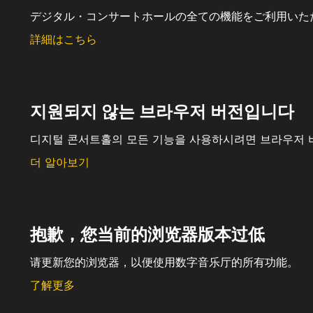
デジタル・コンサートホールの全ての機能をご利用いた
詳細はこちら
지원되지 않는 브라우저 버전입니다
디지털 콘서트홀의 모든 기능을 사용하시려면 브라우저 
더 알아보기
抱歉，您当前的浏览器版本过低
请更新您的浏览器，以便使用数字音乐厅的所有功能。
了解更多