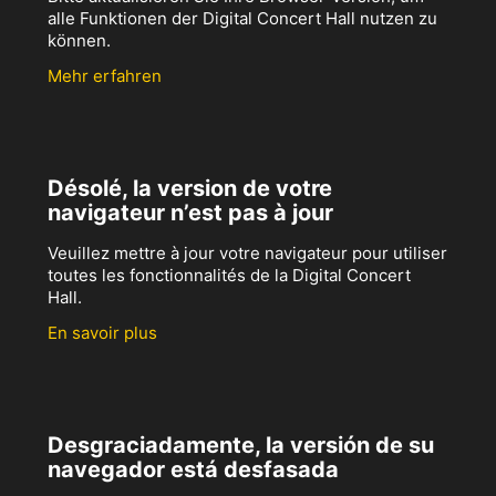
alle Funktionen der Digital Concert Hall nutzen zu
können.
Mehr erfahren
Désolé, la version de votre
navigateur n’est pas à jour
Veuillez mettre à jour votre navigateur pour utiliser
toutes les fonctionnalités de la Digital Concert
Hall.
En savoir plus
Desgraciadamente, la versión de su
navegador está desfasada