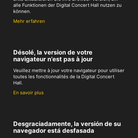
alle Funktionen der Digital Concert Hall nutzen zu
können.
Mehr erfahren
Désolé, la version de votre
navigateur n’est pas à jour
Veuillez mettre à jour votre navigateur pour utiliser
toutes les fonctionnalités de la Digital Concert
Hall.
En savoir plus
Desgraciadamente, la versión de su
navegador está desfasada