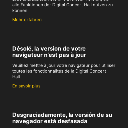
alle Funktionen der Digital Concert Hall nutzen zu
können.
Mehr erfahren
Désolé, la version de votre
navigateur n’est pas à jour
Veuillez mettre à jour votre navigateur pour utiliser
toutes les fonctionnalités de la Digital Concert
Hall.
En savoir plus
Desgraciadamente, la versión de su
navegador está desfasada