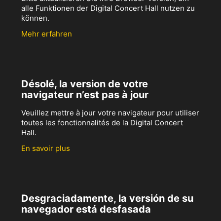
alle Funktionen der Digital Concert Hall nutzen zu
können.
Mehr erfahren
Désolé, la version de votre
navigateur n’est pas à jour
Veuillez mettre à jour votre navigateur pour utiliser
toutes les fonctionnalités de la Digital Concert
Hall.
En savoir plus
Desgraciadamente, la versión de su
navegador está desfasada