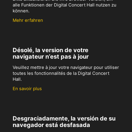
alle Funktionen der Digital Concert Hall nutzen zu
können.
Mehr erfahren
Désolé, la version de votre
navigateur n’est pas à jour
Veuillez mettre à jour votre navigateur pour utiliser
toutes les fonctionnalités de la Digital Concert
Hall.
En savoir plus
Desgraciadamente, la versión de su
navegador está desfasada