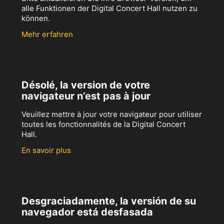
alle Funktionen der Digital Concert Hall nutzen zu
können.
Mehr erfahren
Désolé, la version de votre
navigateur n’est pas à jour
Veuillez mettre à jour votre navigateur pour utiliser
toutes les fonctionnalités de la Digital Concert
Hall.
En savoir plus
Desgraciadamente, la versión de su
navegador está desfasada