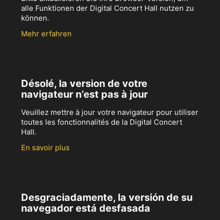
alle Funktionen der Digital Concert Hall nutzen zu
können.
Mehr erfahren
Désolé, la version de votre
navigateur n’est pas à jour
Veuillez mettre à jour votre navigateur pour utiliser
toutes les fonctionnalités de la Digital Concert
Hall.
En savoir plus
Desgraciadamente, la versión de su
navegador está desfasada