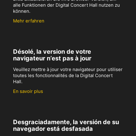
alle Funktionen der Digital Concert Hall nutzen zu
können.
Mehr erfahren
Désolé, la version de votre
navigateur n’est pas à jour
Veuillez mettre à jour votre navigateur pour utiliser
toutes les fonctionnalités de la Digital Concert
Hall.
En savoir plus
Desgraciadamente, la versión de su
navegador está desfasada