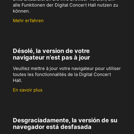
alle Funktionen der Digital Concert Hall nutzen zu
können.
Mehr erfahren
Désolé, la version de votre
navigateur n’est pas à jour
Veuillez mettre à jour votre navigateur pour utiliser
toutes les fonctionnalités de la Digital Concert
Hall.
En savoir plus
Desgraciadamente, la versión de su
navegador está desfasada