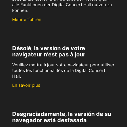
alle Funktionen der Digital Concert Hall nutzen zu
können.
Mehr erfahren
Désolé, la version de votre
navigateur n’est pas à jour
Veuillez mettre à jour votre navigateur pour utiliser
toutes les fonctionnalités de la Digital Concert
Hall.
En savoir plus
Desgraciadamente, la versión de su
navegador está desfasada