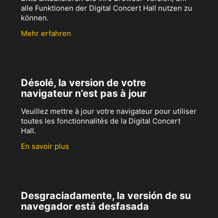
alle Funktionen der Digital Concert Hall nutzen zu
können.
Mehr erfahren
Désolé, la version de votre
navigateur n’est pas à jour
Veuillez mettre à jour votre navigateur pour utiliser
toutes les fonctionnalités de la Digital Concert
Hall.
En savoir plus
Desgraciadamente, la versión de su
navegador está desfasada