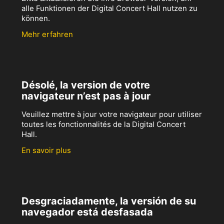
alle Funktionen der Digital Concert Hall nutzen zu
können.
Mehr erfahren
Désolé, la version de votre
navigateur n’est pas à jour
Veuillez mettre à jour votre navigateur pour utiliser
toutes les fonctionnalités de la Digital Concert
Hall.
En savoir plus
Desgraciadamente, la versión de su
navegador está desfasada