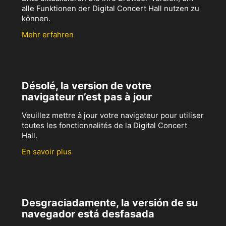
alle Funktionen der Digital Concert Hall nutzen zu
können.
Mehr erfahren
Désolé, la version de votre
navigateur n’est pas à jour
Veuillez mettre à jour votre navigateur pour utiliser
toutes les fonctionnalités de la Digital Concert
Hall.
En savoir plus
Desgraciadamente, la versión de su
navegador está desfasada