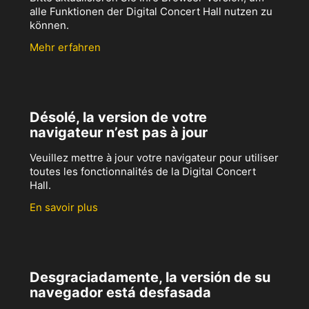
alle Funktionen der Digital Concert Hall nutzen zu
können.
Mehr erfahren
Désolé, la version de votre
navigateur n’est pas à jour
Veuillez mettre à jour votre navigateur pour utiliser
toutes les fonctionnalités de la Digital Concert
Hall.
En savoir plus
Desgraciadamente, la versión de su
navegador está desfasada