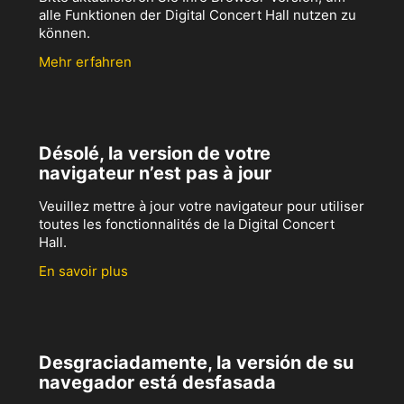
alle Funktionen der Digital Concert Hall nutzen zu
können.
Mehr erfahren
Désolé, la version de votre
navigateur n’est pas à jour
Veuillez mettre à jour votre navigateur pour utiliser
toutes les fonctionnalités de la Digital Concert
Hall.
En savoir plus
Desgraciadamente, la versión de su
navegador está desfasada