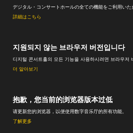
デジタル・コンサートホールの全ての機能をご利用いた
詳細はこちら
지원되지 않는 브라우저 버전입니다
디지털 콘서트홀의 모든 기능을 사용하시려면 브라우저 
더 알아보기
抱歉，您当前的浏览器版本过低
请更新您的浏览器，以便使用数字音乐厅的所有功能。
了解更多