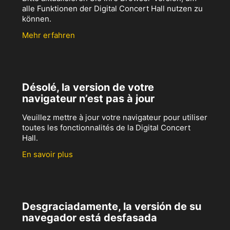
alle Funktionen der Digital Concert Hall nutzen zu
können.
Mehr erfahren
Désolé, la version de votre
navigateur n’est pas à jour
Veuillez mettre à jour votre navigateur pour utiliser
toutes les fonctionnalités de la Digital Concert
Hall.
En savoir plus
Desgraciadamente, la versión de su
navegador está desfasada