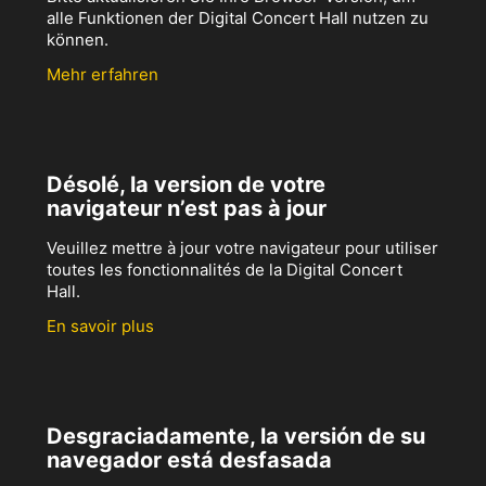
alle Funktionen der Digital Concert Hall nutzen zu
können.
Mehr erfahren
Désolé, la version de votre
navigateur n’est pas à jour
Veuillez mettre à jour votre navigateur pour utiliser
toutes les fonctionnalités de la Digital Concert
Hall.
En savoir plus
Desgraciadamente, la versión de su
navegador está desfasada