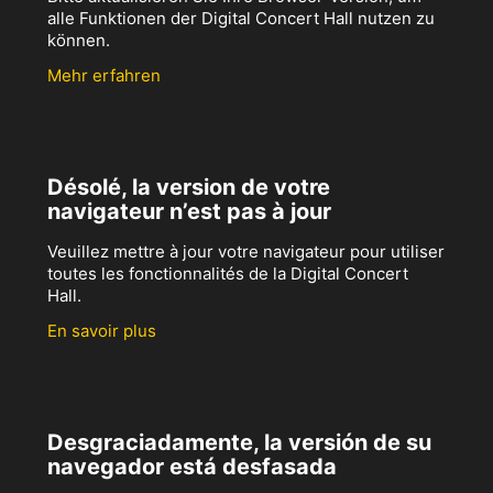
alle Funktionen der Digital Concert Hall nutzen zu
können.
Mehr erfahren
Désolé, la version de votre
navigateur n’est pas à jour
Veuillez mettre à jour votre navigateur pour utiliser
toutes les fonctionnalités de la Digital Concert
Hall.
En savoir plus
Desgraciadamente, la versión de su
navegador está desfasada