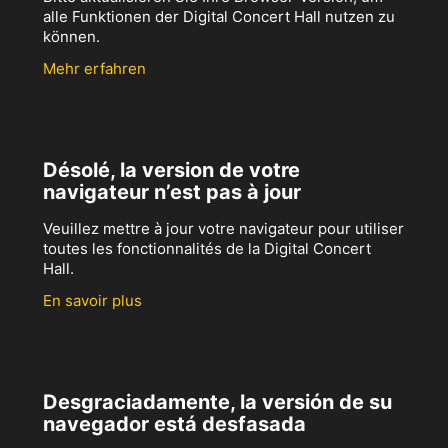
alle Funktionen der Digital Concert Hall nutzen zu
können.
Mehr erfahren
Désolé, la version de votre
navigateur n’est pas à jour
Veuillez mettre à jour votre navigateur pour utiliser
toutes les fonctionnalités de la Digital Concert
Hall.
En savoir plus
Desgraciadamente, la versión de su
navegador está desfasada