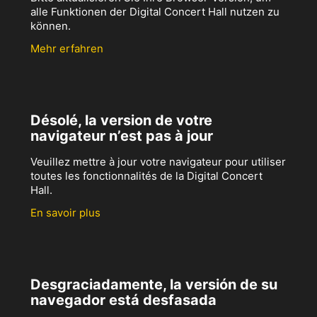
alle Funktionen der Digital Concert Hall nutzen zu
können.
Mehr erfahren
Désolé, la version de votre
navigateur n’est pas à jour
Veuillez mettre à jour votre navigateur pour utiliser
toutes les fonctionnalités de la Digital Concert
Hall.
En savoir plus
Desgraciadamente, la versión de su
navegador está desfasada