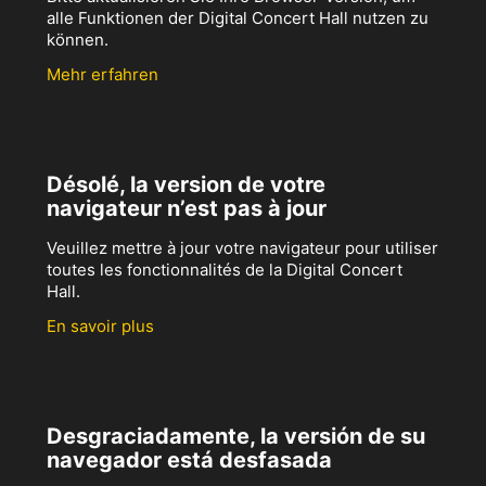
alle Funktionen der Digital Concert Hall nutzen zu
können.
Mehr erfahren
Désolé, la version de votre
navigateur n’est pas à jour
Veuillez mettre à jour votre navigateur pour utiliser
toutes les fonctionnalités de la Digital Concert
Hall.
En savoir plus
Desgraciadamente, la versión de su
navegador está desfasada