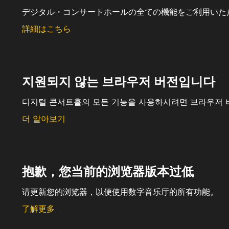
デジタル・コンサートホールの全ての機能をご利用いた
詳細はこちら
지원되지 않는 브라우저 버전입니다
디지털 콘서트홀의 모든 기능을 사용하시려면 브라우저 
더 알아보기
抱歉，您当前的浏览器版本过低
请更新您的浏览器，以便使用数字音乐厅的所有功能。
了解更多