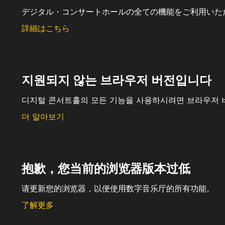
デジタル・コンサートホールの全ての機能をご利用いた
詳細はこちら
지원되지 않는 브라우저 버전입니다
디지털 콘서트홀의 모든 기능을 사용하시려면 브라우저 
더 알아보기
抱歉，您当前的浏览器版本过低
请更新您的浏览器，以便使用数字音乐厅的所有功能。
了解更多