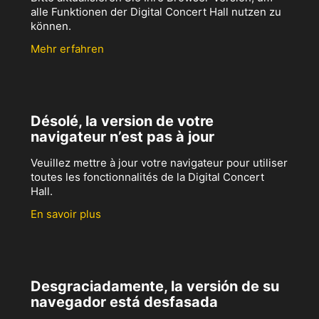
alle Funktionen der Digital Concert Hall nutzen zu
können.
Mehr erfahren
Désolé, la version de votre
navigateur n’est pas à jour
Veuillez mettre à jour votre navigateur pour utiliser
toutes les fonctionnalités de la Digital Concert
Hall.
En savoir plus
Desgraciadamente, la versión de su
navegador está desfasada