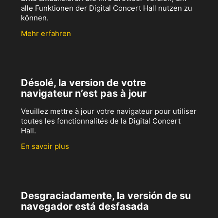
alle Funktionen der Digital Concert Hall nutzen zu
können.
Mehr erfahren
Désolé, la version de votre
navigateur n’est pas à jour
Veuillez mettre à jour votre navigateur pour utiliser
toutes les fonctionnalités de la Digital Concert
Hall.
En savoir plus
Desgraciadamente, la versión de su
navegador está desfasada