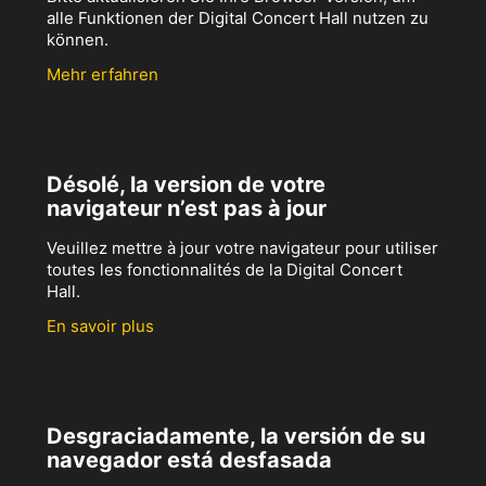
alle Funktionen der Digital Concert Hall nutzen zu
können.
Mehr erfahren
Désolé, la version de votre
navigateur n’est pas à jour
Veuillez mettre à jour votre navigateur pour utiliser
toutes les fonctionnalités de la Digital Concert
Hall.
En savoir plus
Desgraciadamente, la versión de su
navegador está desfasada