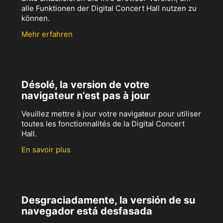
alle Funktionen der Digital Concert Hall nutzen zu
können.
Mehr erfahren
Désolé, la version de votre
navigateur n’est pas à jour
Veuillez mettre à jour votre navigateur pour utiliser
toutes les fonctionnalités de la Digital Concert
Hall.
En savoir plus
Desgraciadamente, la versión de su
navegador está desfasada