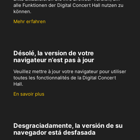
alle Funktionen der Digital Concert Hall nutzen zu
können.
Mehr erfahren
Désolé, la version de votre
navigateur n’est pas à jour
Veuillez mettre à jour votre navigateur pour utiliser
toutes les fonctionnalités de la Digital Concert
Hall.
En savoir plus
Desgraciadamente, la versión de su
navegador está desfasada