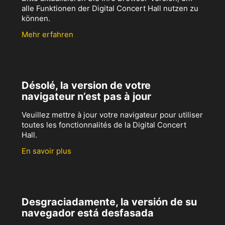
alle Funktionen der Digital Concert Hall nutzen zu
können.
Mehr erfahren
Désolé, la version de votre
navigateur n’est pas à jour
Veuillez mettre à jour votre navigateur pour utiliser
toutes les fonctionnalités de la Digital Concert
Hall.
En savoir plus
Desgraciadamente, la versión de su
navegador está desfasada