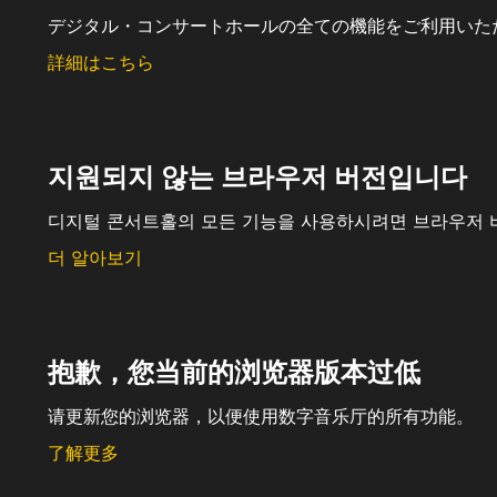
デジタル・コンサートホールの全ての機能をご利用いた
詳細はこちら
지원되지 않는 브라우저 버전입니다
디지털 콘서트홀의 모든 기능을 사용하시려면 브라우저 
더 알아보기
抱歉，您当前的浏览器版本过低
请更新您的浏览器，以便使用数字音乐厅的所有功能。
了解更多