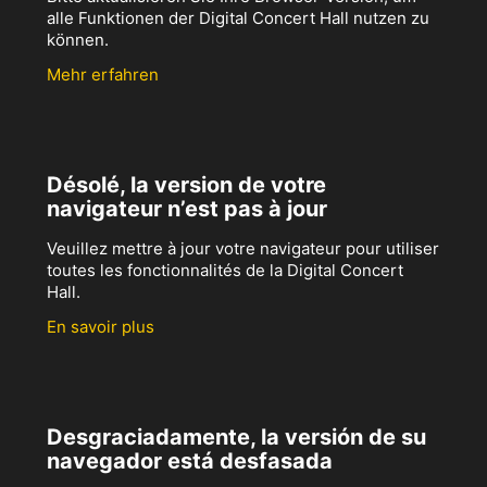
alle Funktionen der Digital Concert Hall nutzen zu
können.
Mehr erfahren
Désolé, la version de votre
navigateur n’est pas à jour
Veuillez mettre à jour votre navigateur pour utiliser
toutes les fonctionnalités de la Digital Concert
Hall.
En savoir plus
Desgraciadamente, la versión de su
navegador está desfasada