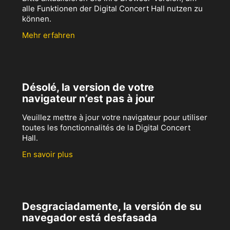
alle Funktionen der Digital Concert Hall nutzen zu
können.
Mehr erfahren
Désolé, la version de votre
navigateur n’est pas à jour
Veuillez mettre à jour votre navigateur pour utiliser
toutes les fonctionnalités de la Digital Concert
Hall.
En savoir plus
Desgraciadamente, la versión de su
navegador está desfasada