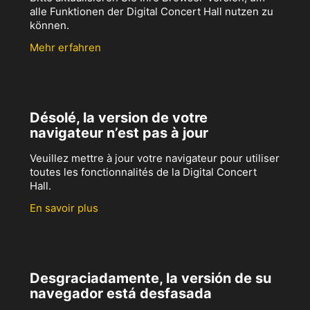
alle Funktionen der Digital Concert Hall nutzen zu
können.
Mehr erfahren
Désolé, la version de votre
navigateur n’est pas à jour
Veuillez mettre à jour votre navigateur pour utiliser
toutes les fonctionnalités de la Digital Concert
Hall.
En savoir plus
Desgraciadamente, la versión de su
navegador está desfasada