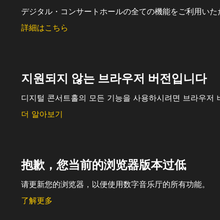
デジタル・コンサートホールの全ての機能をご利用いた
詳細はこちら
지원되지 않는 브라우저 버전입니다
디지털 콘서트홀의 모든 기능을 사용하시려면 브라우저 
더 알아보기
抱歉，您当前的浏览器版本过低
请更新您的浏览器，以便使用数字音乐厅的所有功能。
了解更多