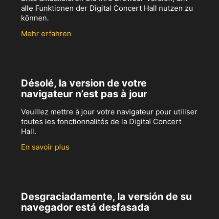
alle Funktionen der Digital Concert Hall nutzen zu
können.
Mehr erfahren
Désolé, la version de votre
navigateur n’est pas à jour
Veuillez mettre à jour votre navigateur pour utiliser
toutes les fonctionnalités de la Digital Concert
Hall.
En savoir plus
Desgraciadamente, la versión de su
navegador está desfasada