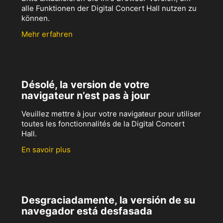
alle Funktionen der Digital Concert Hall nutzen zu
können.
Mehr erfahren
Désolé, la version de votre
navigateur n’est pas à jour
Veuillez mettre à jour votre navigateur pour utiliser
toutes les fonctionnalités de la Digital Concert
Hall.
En savoir plus
Desgraciadamente, la versión de su
navegador está desfasada