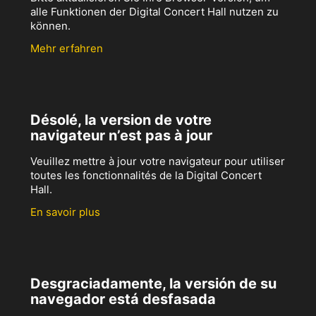
alle Funktionen der Digital Concert Hall nutzen zu
können.
Mehr erfahren
Désolé, la version de votre
navigateur n’est pas à jour
Veuillez mettre à jour votre navigateur pour utiliser
toutes les fonctionnalités de la Digital Concert
Hall.
En savoir plus
Desgraciadamente, la versión de su
navegador está desfasada