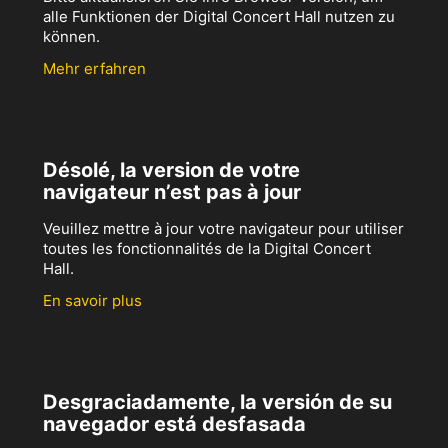
alle Funktionen der Digital Concert Hall nutzen zu
können.
Mehr erfahren
Désolé, la version de votre
navigateur n’est pas à jour
Veuillez mettre à jour votre navigateur pour utiliser
toutes les fonctionnalités de la Digital Concert
Hall.
En savoir plus
Desgraciadamente, la versión de su
navegador está desfasada